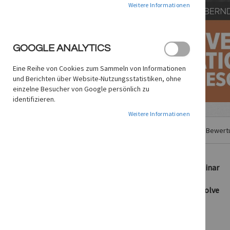
Weitere Informationen
GOOGLE ANALYTICS
Eine Reihe von Cookies zum Sammeln von Informationen
und Berichten über Website-Nutzungsstatistiken, ohne
einzelne Besucher von Google persönlich zu
identifizieren.
Zum
Weitere Informationen
Anfang
Details
der
Weitere Informationen
Bewert
Bildgalerie
springen
Titelanimationen in Resolve – Online-Seminar
•
Kreative Titelanimationen in DaVinci Resolve
•
Animationstechniken und Möglichkeiten
•
Lernen anhand konkreter Praxisbeispiele