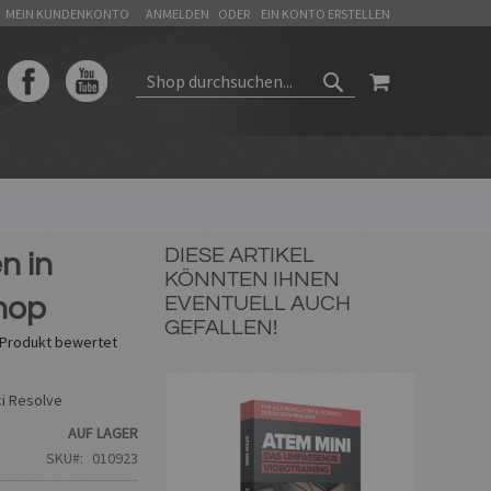
MEIN KUNDENKONTO
ANMELDEN
EIN KONTO ERSTELLEN
WARENKORB
SUCHEN
SUCHEN
DIESE ARTIKEL
n in
KÖNNTEN IHNEN
hop
EVENTUELL AUCH
GEFALLEN!
s Produkt bewertet
ci Resolve
AUF LAGER
SKU
010923