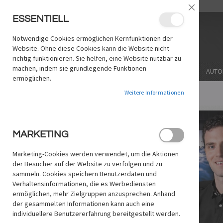
ZUM
/
LANGUAGE:
DE
EN
Schließe
INHALT
ESSENTIELL
SPRINGEN
Notwendige Cookies ermöglichen Kernfunktionen der
Website. Ohne diese Cookies kann die Website nicht
richtig funktionieren. Sie helfen, eine Website nutzbar zu
machen, indem sie grundlegende Funktionen
THEMA
SOFTWARE/MARKE
STICHWORT
AUTO
ermöglichen.
Weitere Informationen
STARTSEITE
TITELANIMATIONEN IN RESOLVE WORKSHOP
Zum
Ende
MARKETING
der
Bildgalerie
Marketing-Cookies werden verwendet, um die Aktionen
springen
der Besucher auf der Website zu verfolgen und zu
sammeln. Cookies speichern Benutzerdaten und
Verhaltensinformationen, die es Werbediensten
ermöglichen, mehr Zielgruppen anzusprechen. Anhand
der gesammelten Informationen kann auch eine
individuellere Benutzererfahrung bereitgestellt werden.