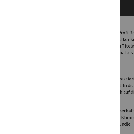
In diesem Online-Seminar mit Special-FX-Profi B
Fusion-Bereich von DaVinci Resolve. Anhand konkre
verschiedene Möglichkeiten kennen, wie Du Titel
gezeigt, wie man seine Titelvorlagen optimal als 
wiederverwendet werden können.
Für wen ist das Webinar geeignet?
Für Anwender von DaVinci Resolve und Interessiert
DaVinci Resolve
vermittelt, sind von Vorteil. In 
Natürlich sind die gezeigten Techniken auch auf d
Spar-Tipp: Auch als Fusion-Seminar-Bundle erhält
Die drei Fusion-Online-Seminare mit Bernd Klimm 
zum reduzierten Preis erhältlich ->
Spar-Bundle