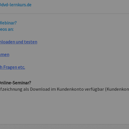
dvd-lernkurs.de
-Webinar?
eos an:
nloaden und testen
ehmen
ch Fragen etc.
Online-Seminar?
 Aufzeichnung als Download im Kundenkonto verfügbar (Kundenkon