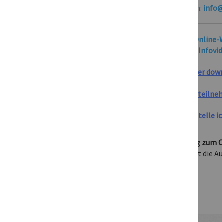
Wunschtermin nicht dabei? Schreibe uns an:
info@
Wie funktioniert die Teilnahme an einem Online
Schauen Sie sich bitte vorab unsere kurzen Infovid
1. Infovideo: Webinar-Software für Computer dow
2. Infovideo: Mit einem Tablet am Webinar teiln
3. Infovideo: Funktionen im Webinar – wie stelle i
Wann und wo gibt es die Videoaufzeichnung zum 
Ca. 1-3 Tage nach dem jeweiligen Termin ist die
Downloadartikel).