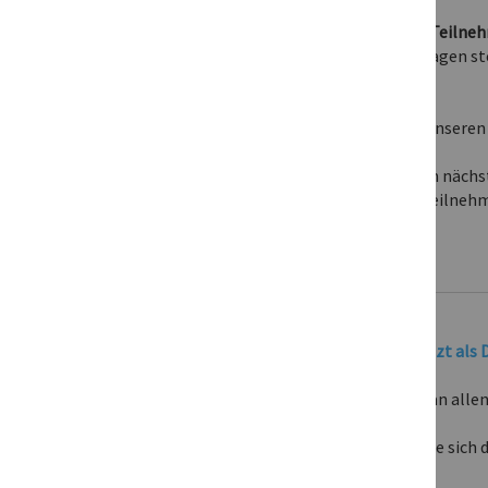
Folgende Möglichkeiten stehen Ihnen als Teilneh
• Über Webcam, nur Mikrofon oder Chat Fragen st
• Oder einfach nur zuschauen
Keine Sorge, wie einfach das geht, wird in unseren
Am Besten gleich jetzt anmelden und beim nächs
Einmal anmelden und an allen Terminen teilnehm
Dauer: ca. 120 Minuten
Aktueller Termin:
Keine neuen Termine – Aufzeichnungen jetzt als 
Die Anmeldung berechtigt zur Teilnahme an allen 
anmelden!
Am Termin keine Zeit? Natürlich können Sie sich