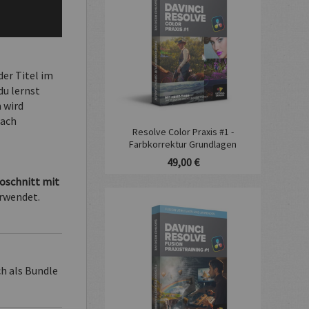
er Titel im
du lernst
 wird
fach
Resolve Color Praxis #1 -
Farbkorrektur Grundlagen
49,00 €
oschnitt mit
erwendet.
h als Bundle