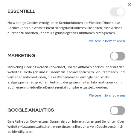
LANGUAGE:
DE
/
EN
Sc
ESSENTIELL
ZUM
W
SUCHEN
INHALT
Notwendige Cookies ermöglichen Kernfunktionen der Website. Ohne diese
SPRINGEN
Cookies kann die Website nicht richtig funktionieren. Sie helfen, eine Website
nutzbar zu machen, indem sie grundlegende Funktionen ermöglichen.
Zoom
Weitere Informationen
SORTIEREN NACH
MARKETING
1
ARTIKEL
Marketing-Cookies werden verwendet, um die Aktionen der Besucher auf der
Website zu verfolgen und zu sammeln. Cookies speichern Benutzerdaten und
Verhaltensinformationen, die es Werbediensten ermöglichen, mehr
Zielgruppen anzusprechen. Anhand der gesammelten Informationen kann
auch eine individuellere Benutzererfahrung bereitgestellt werden.
Weitere Informationen
GOOGLE ANALYTICS
Eine Reihe von Cookies zum Sammeln von Informationen und Berichten über
Website-Nutzungsstatistiken, ohne einzelne Besucher von Google persönlich
zu identifizieren.