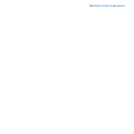
Weitere Informationen
HANDS ON FIELD
RECORDING
24,90 €
KONTAKT
Sollten Sie Fragen haben, nehmen Sie bitte
Kontakt mit uns auf: