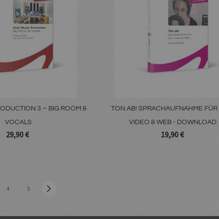
ODUCTION 3 – BIG ROOM &
TON AB! SPRACHAUFNAHME FÜR 
VOCALS
VIDEO & WEB - DOWNLOAD
29,90 €
19,90 €
SEITE
Seite
Weiter
Sie 
4
5