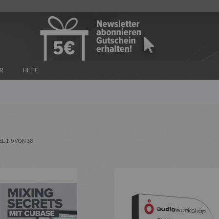
n
R
HILFE
EL
1
-
9
VON
38