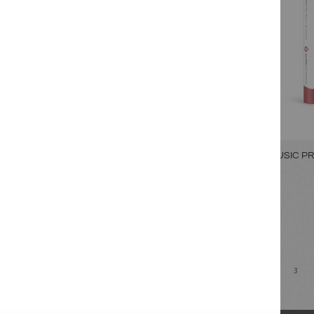
CLUB MUSIC PR
1
2
3