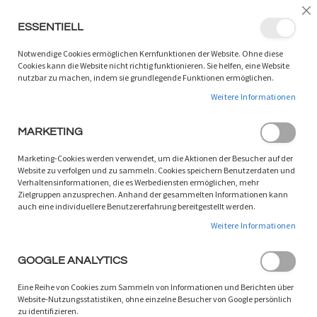
LANGUAGE:
DE
/
EN
Sc
ESSENTIELL
ZUM
W
SUCHEN
INHALT
Notwendige Cookies ermöglichen Kernfunktionen der Website. Ohne diese
SPRINGEN
Cookies kann die Website nicht richtig funktionieren. Sie helfen, eine Website
nutzbar zu machen, indem sie grundlegende Funktionen ermöglichen.
Uwe Wenz
Weitere Informationen
SORTIEREN NACH
MARKETING
5
ELEMENTE
Marketing-Cookies werden verwendet, um die Aktionen der Besucher auf der
Website zu verfolgen und zu sammeln. Cookies speichern Benutzerdaten und
Verhaltensinformationen, die es Werbediensten ermöglichen, mehr
Zielgruppen anzusprechen. Anhand der gesammelten Informationen kann
auch eine individuellere Benutzererfahrung bereitgestellt werden.
Weitere Informationen
GOOGLE ANALYTICS
Eine Reihe von Cookies zum Sammeln von Informationen und Berichten über
Website-Nutzungsstatistiken, ohne einzelne Besucher von Google persönlich
zu identifizieren.