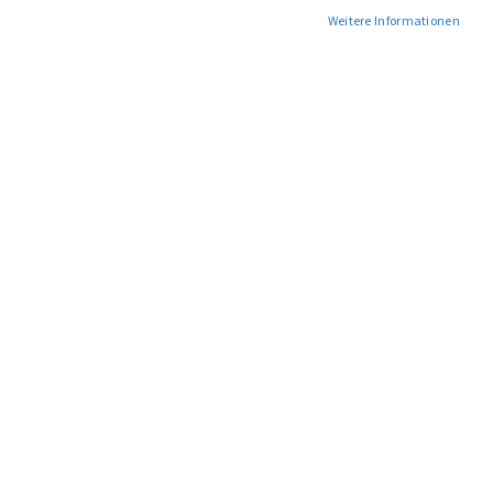
Weitere Informationen
VITASCENE V5 - DAS
PRODAD MERCALLI V4 UND
UMFASSENDE
ACTIONCAM-TOOLS
VIDEOTRAINING
VIDEOLERNKURS
34,95 €
35,00 €