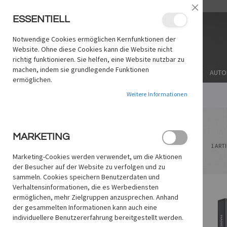
ZUM
/
LANGUAGE:
DE
EN
Schließe
INHALT
ESSENTIELL
SPRINGEN
Notwendige Cookies ermöglichen Kernfunktionen der
Website. Ohne diese Cookies kann die Website nicht
richtig funktionieren. Sie helfen, eine Website nutzbar zu
machen, indem sie grundlegende Funktionen
THEMA
SOFTWARE/MARKE
STICHWORT
AUTO
ermöglichen.
Weitere Informationen
STARTSEITE
AUTOR
STEPHAN KUCZERA
Stephan Kuczera
MARKETING
ANZEIGEN
Liste
Liste
1
ARTI
ALS
Marketing-Cookies werden verwendet, um die Aktionen
der Besucher auf der Website zu verfolgen und zu
sammeln. Cookies speichern Benutzerdaten und
Verhaltensinformationen, die es Werbediensten
ermöglichen, mehr Zielgruppen anzusprechen. Anhand
der gesammelten Informationen kann auch eine
individuellere Benutzererfahrung bereitgestellt werden.