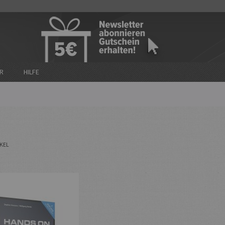
n
R
HILFE
KEL