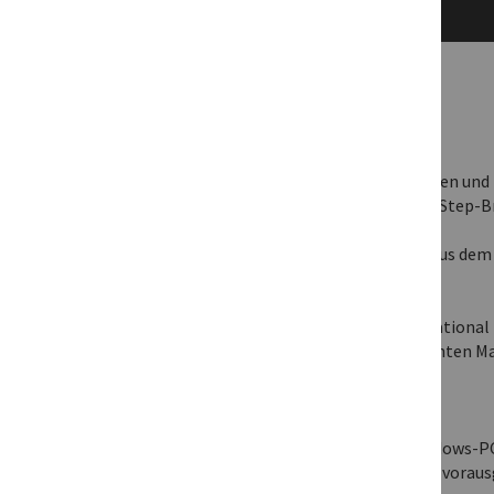
Aus dem Inhalt:
• Soundprogrammierung im Detail
• Audio-Editing & Soundlayering
• Vocal Editing & Effekteinsatz
• Tipps & Tricks zu zahlreichen Instrumenten und
• Aufbau des Arrangements mit Intro, Dub Step-B
• Mixing & Mastering des Club-Tacks
• Bonus: Zahlreiche Audio- und MIDI-Files aus d
Autor:
Dominik de Leon (fka Dumonde) ist international 
auf eine Zusammenarbeit mit allen relevanten Maj
und Cosmic Gate zurückschauen.
Systemvoraussetzungen:
Die Tutorial-Videos laufen sowohl auf Windows-PC
Quicktime-Player oder der VLC-Player wird vorausg