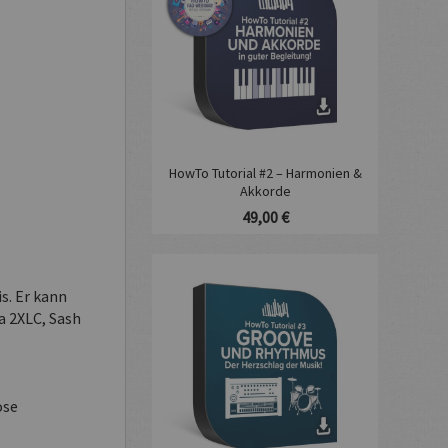
HowTo Tutorial #2 – Harmonien &
Akkorde
49,00 €
s. Er kann
a 2XLC, Sash
ose