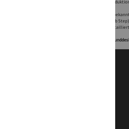
Club Music Production 2.0 ist eine neue Produktio
In 8 Stunden produziert der international beka
einen kompletten Track (Style: Electro/Dub Step)
einzelne Entstehungsschritt vom Profi detaillie
Der Schwerpunkt liegt in den Bereichen Sounddesig