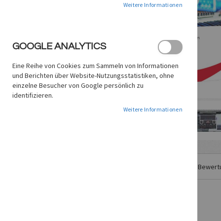
Weitere Informationen
GOOGLE ANALYTICS
Eine Reihe von Cookies zum Sammeln von Informationen
und Berichten über Website-Nutzungsstatistiken, ohne
einzelne Besucher von Google persönlich zu
identifizieren.
Weitere Informationen
Zum
Anfang
Details
der
Weitere Informationen
Bewert
Bildgalerie
springen
Club Music Production 2.0 Tutorial-Video