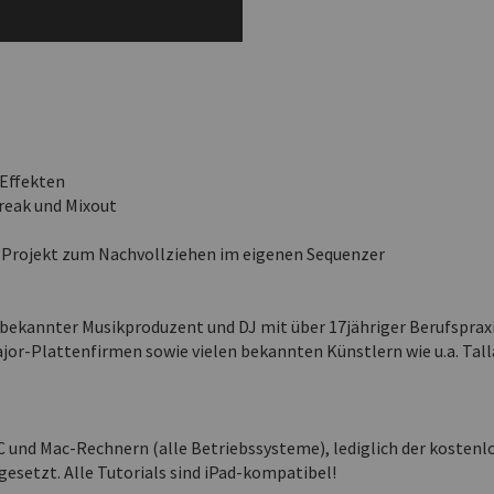
 Effekten
reak und Mixout
em Projekt zum Nachvollziehen im eigenen Sequenzer
bekannter Musikproduzent und DJ mit über 17jähriger Berufspraxi
or-Plattenfirmen sowie vielen bekannten Künstlern wie u.a. Tall
 und Mac-Rechnern (alle Betriebssysteme), lediglich der kostenl
esetzt. Alle Tutorials sind iPad-kompatibel!