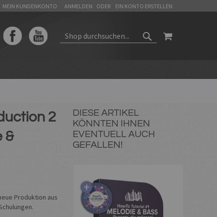
MEIN KUNDENKONTO
ANMELDEN
EIN KONTO ERSTELLEN
WARENKORB
SUCHEN
SUCHEN
DIESE ARTIKEL
duction 2
KÖNNTEN IHNEN
 &
EVENTUELL AUCH
GEFALLEN!
 neue Produktion aus
Schulungen.