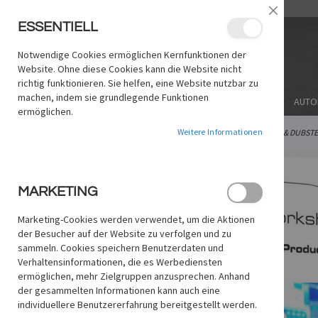
ZUM
/
LANGUAGE:
DE
EN
Schließe
INHALT
ESSENTIELL
SPRINGEN
Notwendige Cookies ermöglichen Kernfunktionen der
Website. Ohne diese Cookies kann die Website nicht
richtig funktionieren. Sie helfen, eine Website nutzbar zu
machen, indem sie grundlegende Funktionen
THEMA
SOFTWARE/MARKE
STICHWORT
AUTO
ermöglichen.
Weitere Informationen
STARTSEITE
CLUB MUSIC PRODUCTION 2 – ELECTRO HOUSE & DUBST
Zum
Ende
MARKETING
der
Bildgalerie
Marketing-Cookies werden verwendet, um die Aktionen
springen
der Besucher auf der Website zu verfolgen und zu
sammeln. Cookies speichern Benutzerdaten und
Verhaltensinformationen, die es Werbediensten
ermöglichen, mehr Zielgruppen anzusprechen. Anhand
der gesammelten Informationen kann auch eine
individuellere Benutzererfahrung bereitgestellt werden.