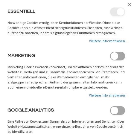
LANGUAGE:
DE
/
EN
Sc
ESSENTIELL
ZUM
W
SUCHEN
INHALT
Notwendige Cookies ermöglichen Kernfunktionen der Website. Ohne diese
SPRINGEN
Cookies kann die Website nicht richtig funktionieren. Sie helfen, eine Website
nutzbar zu machen, indem sie grundlegende Funktionen ermöglichen.
Zum
Weitere Informationen
Ende
der
Bildgalerie
MARKETING
springen
Marketing-Cookies werden verwendet, um die Aktionen der Besucher auf der
Website zu verfolgen und zu sammeln. Cookies speichern Benutzerdaten und
Verhaltensinformationen, die es Werbediensten ermöglichen, mehr
Zielgruppen anzusprechen. Anhand der gesammelten Informationen kann
auch eine individuellere Benutzererfahrung bereitgestellt werden.
Weitere Informationen
GOOGLE ANALYTICS
Eine Reihe von Cookies zum Sammeln von Informationen und Berichten über
Website-Nutzungsstatistiken, ohne einzelne Besucher von Google persönlich
zu identifizieren.