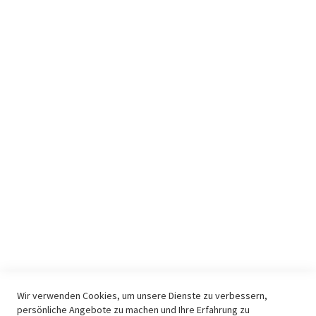
Facebook
Cookie Settings
KUNDEN
AGB
Datenschutz
Lieferung
Zahlungsarten
Widerruf
Impressum
KONTAKT & INFO
E-Mail
Kontakt
Youtube Audio
Youtube Video
Wir verwenden Cookies, um unsere Dienste zu verbessern,
persönliche Angebote zu machen und Ihre Erfahrung zu
Youtube Allgemein