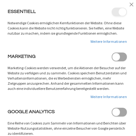
LANGUAGE:
DE
/
EN
Sc
ESSENTIELL
ZUM
W
SUCHEN
INHALT
Notwendige Cookies ermöglichen Kernfunktionen der Website. Ohne diese
SPRINGEN
Cookies kann die Website nicht richtig funktionieren. Sie helfen, eine Website
nutzbar zu machen, indem sie grundlegende Funktionen ermöglichen.
Zum
Weitere Informationen
Ende
der
Bildgalerie
MARKETING
springen
Marketing-Cookies werden verwendet, um die Aktionen der Besucher auf der
Website zu verfolgen und zu sammeln. Cookies speichern Benutzerdaten und
Verhaltensinformationen, die es Werbediensten ermöglichen, mehr
Zielgruppen anzusprechen. Anhand der gesammelten Informationen kann
auch eine individuellere Benutzererfahrung bereitgestellt werden.
Weitere Informationen
GOOGLE ANALYTICS
Eine Reihe von Cookies zum Sammeln von Informationen und Berichten über
Website-Nutzungsstatistiken, ohne einzelne Besucher von Google persönlich
zu identifizieren.