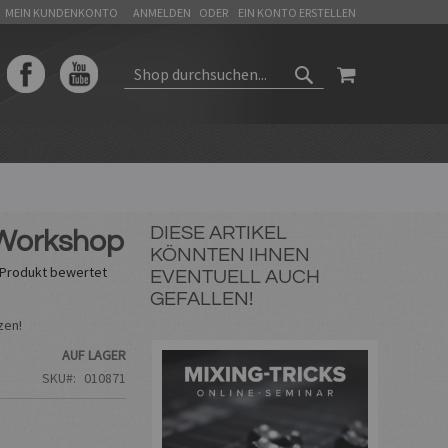
MEIN KUNDENKONTO
ANMELDEN
EIN KONTO ERSTELLEN
WARENKORB
SUCHEN
SUCHEN
DIESE ARTIKEL
 Workshop
KÖNNTEN IHNEN
s Produkt bewertet
EVENTUELL AUCH
GEFALLEN!
zen!
AUF LAGER
SKU
010871