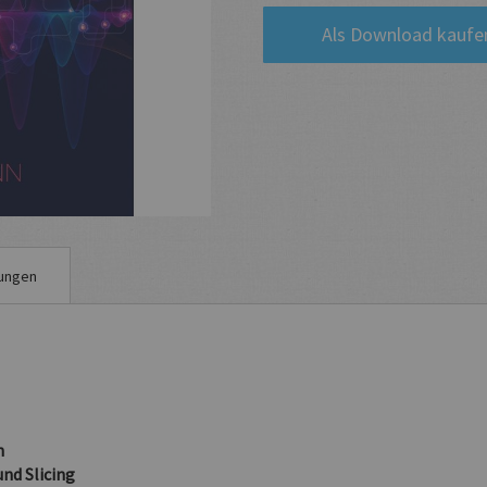
Als Download kaufe
ungen
n
nd Slicing