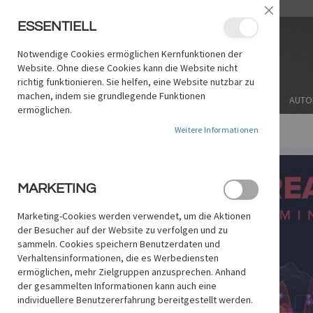
ZUM
/
LANGUAGE:
DE
EN
Schließe
INHALT
ESSENTIELL
SPRINGEN
Notwendige Cookies ermöglichen Kernfunktionen der
Website. Ohne diese Cookies kann die Website nicht
richtig funktionieren. Sie helfen, eine Website nutzbar zu
machen, indem sie grundlegende Funktionen
THEMA
SOFTWARE/MARKE
STICHWORT
AUTO
ermöglichen.
Weitere Informationen
STARTSEITE
LOOPS-KREATIV WORKSHOP
Zum
Ende
MARKETING
der
Bildgalerie
Marketing-Cookies werden verwendet, um die Aktionen
springen
der Besucher auf der Website zu verfolgen und zu
sammeln. Cookies speichern Benutzerdaten und
Verhaltensinformationen, die es Werbediensten
ermöglichen, mehr Zielgruppen anzusprechen. Anhand
der gesammelten Informationen kann auch eine
individuellere Benutzererfahrung bereitgestellt werden.