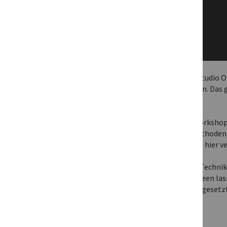
In allen gängigen DAWs wie Cubase, Live, Studio O
die eigenen Produktionen verwenden lassen. Das ge
genau so an.
Wie es besser geht, kannst du in diesem Workshop
Schritt für Schritt zeigt Nils zahlreiche Methode
überrascht sein, welche Möglichkeiten sich hier v
Nils verwendet für die Demonstration der Technik
Die meisten der hier zu Grunde gelegten Ideen las
One etc. umsetzen, wobei natürlich vorausgesetz
beherrscht.