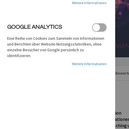
Weitere Informationen
GOOGLE ANALYTICS
Eine Reihe von Cookies zum Sammeln von Informationen
und Berichten über Website-Nutzungsstatistiken, ohne
einzelne Besucher von Google persönlich zu
identifizieren.
Zum
Weitere Informationen
Anfang
Details
der
Weitere Informationen
Bewert
Bildgalerie
springen
Loops-Kreativ-Praxis-Workshop
• Samples und Loops kreativ einsetzen
• Abwechslung durch geschickte Manipulation
• Gekonntes Re-Arrangement und Kombinatione
• Loops spannend gestalten mit Timestretching u