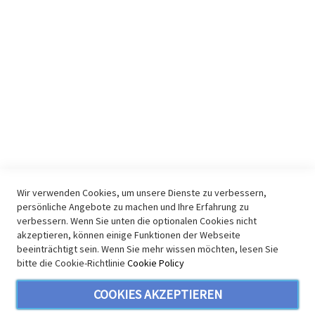
Lieferung
Zahlungsarten
Widerruf
Impressum
KONTAKT & INFO
E-Mail
Kontakt
Youtube Audio
Youtube Video
Wir verwenden Cookies, um unsere Dienste zu verbessern,
persönliche Angebote zu machen und Ihre Erfahrung zu
Youtube Allgemein
verbessern. Wenn Sie unten die optionalen Cookies nicht
Facebook
akzeptieren, können einige Funktionen der Webseite
beeinträchtigt sein. Wenn Sie mehr wissen möchten, lesen Sie
SICHERHEIT
bitte die Cookie-Richtlinie
Cookie Policy
COOKIES AKZEPTIEREN