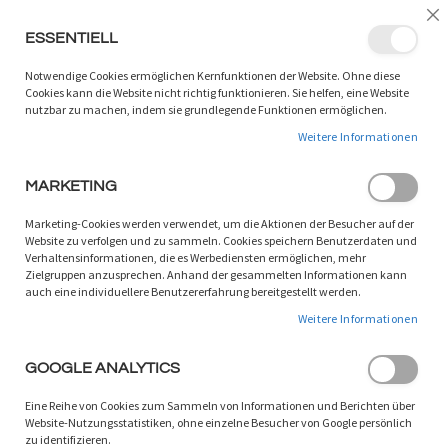
LANGUAGE:
DE
/
EN
Sc
ESSENTIELL
ZUM
W
SUCHEN
INHALT
Notwendige Cookies ermöglichen Kernfunktionen der Website. Ohne diese
SPRINGEN
Cookies kann die Website nicht richtig funktionieren. Sie helfen, eine Website
nutzbar zu machen, indem sie grundlegende Funktionen ermöglichen.
Zum
Weitere Informationen
Ende
der
Bildgalerie
MARKETING
springen
Marketing-Cookies werden verwendet, um die Aktionen der Besucher auf der
Website zu verfolgen und zu sammeln. Cookies speichern Benutzerdaten und
Verhaltensinformationen, die es Werbediensten ermöglichen, mehr
Zielgruppen anzusprechen. Anhand der gesammelten Informationen kann
auch eine individuellere Benutzererfahrung bereitgestellt werden.
Weitere Informationen
GOOGLE ANALYTICS
Eine Reihe von Cookies zum Sammeln von Informationen und Berichten über
Website-Nutzungsstatistiken, ohne einzelne Besucher von Google persönlich
Zum
zu identifizieren.