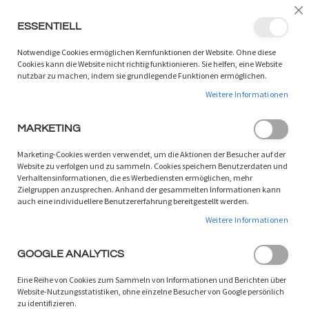
LANGUAGE:
DE
/
EN
Sc
ESSENTIELL
ZUM
W
SUCHEN
INHALT
Notwendige Cookies ermöglichen Kernfunktionen der Website. Ohne diese
SPRINGEN
Cookies kann die Website nicht richtig funktionieren. Sie helfen, eine Website
nutzbar zu machen, indem sie grundlegende Funktionen ermöglichen.
Zum
Weitere Informationen
Ende
der
Bildgalerie
MARKETING
springen
Marketing-Cookies werden verwendet, um die Aktionen der Besucher auf der
Website zu verfolgen und zu sammeln. Cookies speichern Benutzerdaten und
Verhaltensinformationen, die es Werbediensten ermöglichen, mehr
Zielgruppen anzusprechen. Anhand der gesammelten Informationen kann
auch eine individuellere Benutzererfahrung bereitgestellt werden.
Weitere Informationen
GOOGLE ANALYTICS
Eine Reihe von Cookies zum Sammeln von Informationen und Berichten über
Website-Nutzungsstatistiken, ohne einzelne Besucher von Google persönlich
zu identifizieren.