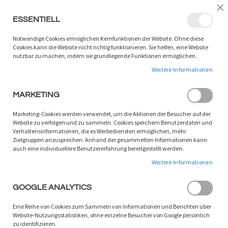
LANGUAGE:
DE
/
EN
Sc
ESSENTIELL
ZUM
W
SUCHEN
INHALT
Notwendige Cookies ermöglichen Kernfunktionen der Website. Ohne diese
SPRINGEN
Cookies kann die Website nicht richtig funktionieren. Sie helfen, eine Website
nutzbar zu machen, indem sie grundlegende Funktionen ermöglichen.
Sommer-Angebote
Weitere Informationen
MARKETING
Marketing-Cookies werden verwendet, um die Aktionen der Besucher auf der
Website zu verfolgen und zu sammeln. Cookies speichern Benutzerdaten und
Verhaltensinformationen, die es Werbediensten ermöglichen, mehr
Zielgruppen anzusprechen. Anhand der gesammelten Informationen kann
Leider können wir keine passenden Produkte zu ihrer Auswahl
auch eine individuellere Benutzererfahrung bereitgestellt werden.
finden.
Weitere Informationen
GOOGLE ANALYTICS
Eine Reihe von Cookies zum Sammeln von Informationen und Berichten über
Website-Nutzungsstatistiken, ohne einzelne Besucher von Google persönlich
zu identifizieren.