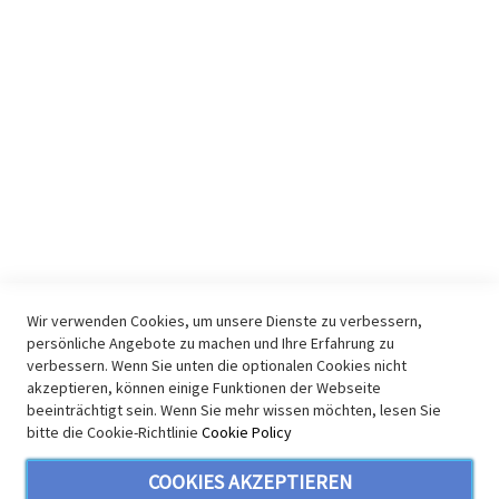
Datenschutz
Lieferung
Zahlungsarten
Widerruf
Impressum
KONTAKT & INFO
E-Mail
Kontakt
Youtube Audio
Youtube Video
Wir verwenden Cookies, um unsere Dienste zu verbessern,
persönliche Angebote zu machen und Ihre Erfahrung zu
Youtube Allgemein
verbessern. Wenn Sie unten die optionalen Cookies nicht
Facebook
akzeptieren, können einige Funktionen der Webseite
beeinträchtigt sein. Wenn Sie mehr wissen möchten, lesen Sie
SICHERHEIT
bitte die Cookie-Richtlinie
Cookie Policy
COOKIES AKZEPTIEREN