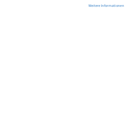
Weitere Informationen
HOW TO TECHNO - VON
BEHRINGER FLOW 8 - DAS
DER IDEE ZUM TRACK
AUSFÜHRLICHE
PRAXISTRAINING
65,00 €
39,00 €