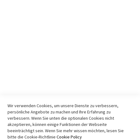
AGB
Datenschutz
Lieferung
Zahlungsarten
Widerruf
Impressum
KONTAKT & INFO
E-Mail
Kontakt
Youtube Audio
Youtube Video
Wir verwenden Cookies, um unsere Dienste zu verbessern,
persönliche Angebote zu machen und Ihre Erfahrung zu
Youtube Allgemein
verbessern. Wenn Sie unten die optionalen Cookies nicht
Facebook
akzeptieren, können einige Funktionen der Webseite
beeinträchtigt sein. Wenn Sie mehr wissen möchten, lesen Sie
SICHERHEIT
bitte die Cookie-Richtlinie
Cookie Policy