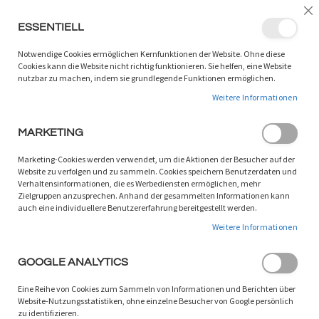
LANGUAGE:
DE
/
EN
Sc
ESSENTIELL
ZUM
W
SUCHEN
INHALT
Notwendige Cookies ermöglichen Kernfunktionen der Website. Ohne diese
SPRINGEN
Cookies kann die Website nicht richtig funktionieren. Sie helfen, eine Website
nutzbar zu machen, indem sie grundlegende Funktionen ermöglichen.
Autor
Weitere Informationen
SORTIEREN NACH
MARKETING
ARTIKEL
46
-
54
VON
227
Marketing-Cookies werden verwendet, um die Aktionen der Besucher auf der
Website zu verfolgen und zu sammeln. Cookies speichern Benutzerdaten und
Verhaltensinformationen, die es Werbediensten ermöglichen, mehr
Zielgruppen anzusprechen. Anhand der gesammelten Informationen kann
auch eine individuellere Benutzererfahrung bereitgestellt werden.
Weitere Informationen
GOOGLE ANALYTICS
Eine Reihe von Cookies zum Sammeln von Informationen und Berichten über
Website-Nutzungsstatistiken, ohne einzelne Besucher von Google persönlich
zu identifizieren.